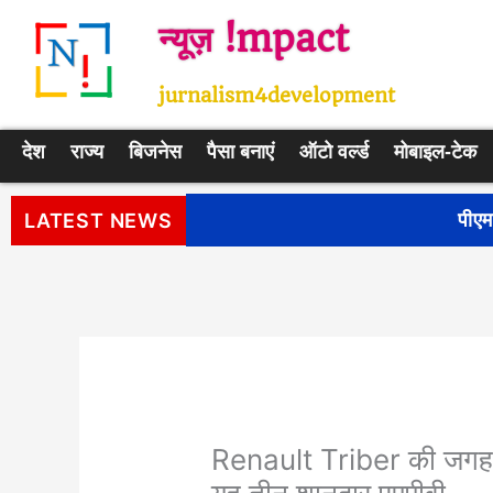
Skip
न्यूज़ !mpact
to
content
jurnalism4development
देश
राज्य
बिजनेस
पैसा बनाएं
ऑटो वर्ल्ड
मोबाइल-टेक
पीएम सूर्य घर: मुफ्त बिजली योजना के प
LATEST NEWS
Renault Triber की जगह 5 