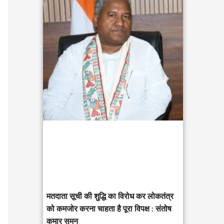
c
h
f
o
r
:
मतदाता सूची की शुद्धि का विरोध कर लोकतंत्र
को कमजोर करना चाहता है पूरा विपक्ष : संतोष
कुमार सुमन