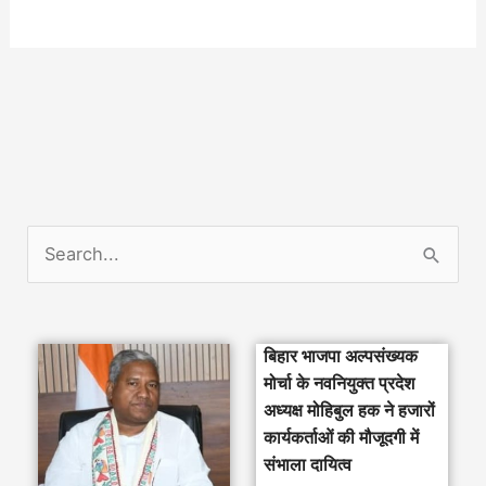
S
e
a
बिहार भाजपा अल्पसंख्यक
r
मोर्चा के नवनियुक्त प्रदेश
c
अध्यक्ष मोहिबुल हक ने हजारों
h
कार्यकर्ताओं की मौजूदगी में
संभाला दायित्व
f