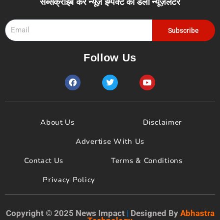
सब्सक्राइब करें न्यूज़ इम्पैक्ट का डेली न्यूज़लेटर
Email
Subscribe
Follow Us
F
T
Y
a
w
o
c
i
u
e
t
t
b
t
u
o
e
b
About Us
Disclaimer
o
r
e
k
Advertise With Us
Contact Us
Terms & Conditions
Privacy Policy
Copyright © 2025 News Impact
|
Designed By
Abhastra