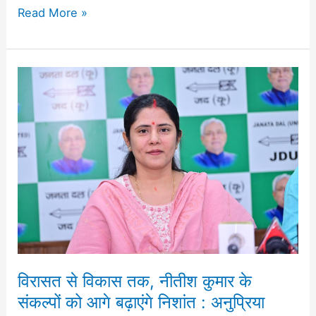
Read More »
विरासत
से
विकास
तक,
नीतीश
कुमार
के
संकल्पों
को
आगे
बढ़ाएंगे
विरासत से विकास तक, नीतीश कुमार के
निशांत
संकल्पों को आगे बढ़ाएंगे निशांत : अनुप्रिया
: