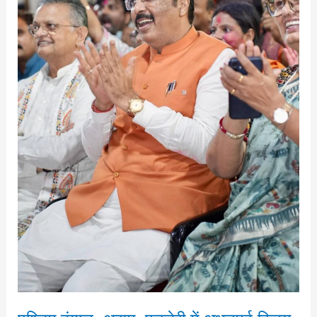
पर
बिहार
भाजपा
प्रदेश
कार्यालय
में
जश्न