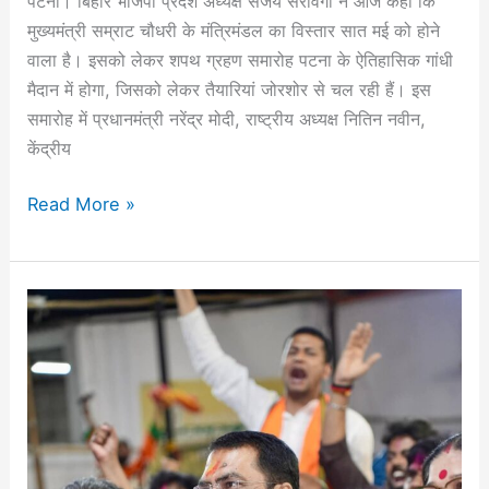
पटना। बिहार भाजपा प्रदेश अध्यक्ष संजय सरावगी ने आज कहा कि
और
मुख्यमंत्री सम्राट चौधरी के मंत्रिमंडल का विस्तार सात मई को होने
नीतीश
वाला है। इसको लेकर शपथ ग्रहण समारोह पटना के ऐतिहासिक गांधी
कुमार
मैदान में होगा, जिसको लेकर तैयारियां जोरशोर से चल रही हैं। इस
होंगे
समारोह में प्रधानमंत्री नरेंद्र मोदी, राष्ट्रीय अध्यक्ष नितिन नवीन,
शामिल
केंद्रीय
Read More »
‎पश्चिम
बंगाल,
असम,
पुडुचेरी
में
अभूतपूर्व
विजय