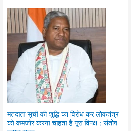
मतदाता
सूची
की
शुद्धि
का
विरोध
कर
लोकतंत्र
को
कमजोर
करना
चाहता
है
मतदाता सूची की शुद्धि का विरोध कर लोकतंत्र
पूरा
को कमजोर करना चाहता है पूरा विपक्ष : संतोष
विपक्ष
: