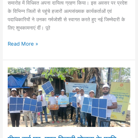
समारोह में विधिवत अपना दायित्व ग्रहण किया। इस अवसर पर प्रदेश
प्रदेश
के विभिन्न जिलों से पहुंचे हजारों अल्पसंख्यक कार्यकर्ताओं एवं
अध्यक्ष
पदाधिकारियों ने उनका गर्मजोशी से स्वागत करते हुए नई जिम्मेदारी के
मोहिबुल
लिए शुभकामनाएं दीं। पूरे
हक
ने
Read More »
हजारों
कार्यकर्ताओं
की
मौजूदगी
पीएम
में
सूर्य
संभाला
घर:
दायित्व
मुफ्त
बिजली
योजना
के
प्रति
जागरूकता