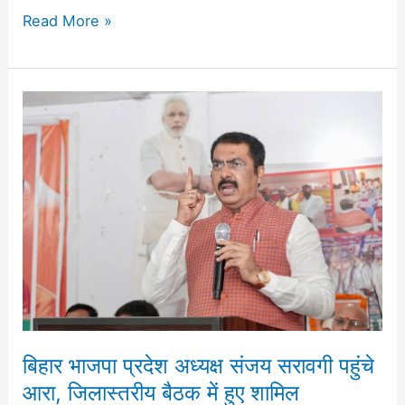
Read More »
बिहार
भाजपा
प्रदेश
अध्यक्ष
संजय
सरावगी
पहुंचे
आरा,
जिलास्तरीय
बैठक
में
बिहार भाजपा प्रदेश अध्यक्ष संजय सरावगी पहुंचे
हुए
आरा, जिलास्तरीय बैठक में हुए शामिल
शामिल