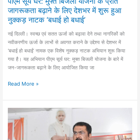
पीएम सूर्य घर: मुफ्त बिजली योजना के प्रति
बढ़ाने
जागरूकता बढ़ाने के लिए देशभर में शुरू हुआ
के
नुक्कड़ नाटक ‘बधाई हो बधाई’
लिए
देशभर
नई दिल्ली। स्वच्छ एवं सतत ऊर्जा को बढ़ावा देने तथा नागरिकों को
में
नवीकरणीय ऊर्जा के लाभों से अवगत कराने के उद्देश्य से देशभर में
शुरू
‘बधाई हो बधाई’ नामक एक विशेष नुक्कड़ नाटक अभियान शुरू किया
हुआ
गया है। यह अभियान पीएम सूर्य घर: मुफ्त बिजली योजना के बारे में
नुक्कड़
जन-जागरूकता बढ़ाने के लिए आयोजित किया जा
नाटक
Read More »
‘बधाई
हो
बधाई’
‎बिहार
भाजपा
अध्यक्ष
संजय