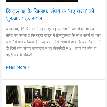
शुरुआत:
इजरायल
हिज्बुल्लाह के खिलाफ संघर्ष के ‘नए चरण’ की
शुरुआत: इजरायल
यरूशलम, 19 सितंबर (आईएएनएस)। इजरायली रक्षा मंत्री योआव
गैलेंट का कहना है कि यहूदी राष्ट्र ने हिजबुल्लाह के साथ संघर्ष के “नए
चरण” में प्रवेश किया है। यह बयान ऐसे समय में आया है जब लेबनान में
दो दिनों तक संचार उपकरणों में हुए विस्फोटों में 21 लोगों की मौत हो
गई है जबकि सैकड़ों
Read More »
संयुक्त
राष्ट्र
महासचिव