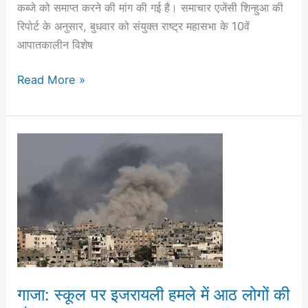
कब्जे को समाप्त करने की मांग की गई है। समाचार एजेंसी शिन्हुआ की
रिपोर्ट के अनुसार, बुधवार को संयुक्त राष्ट्र महासभा के 10वें
आपातकालीन विशेष
Read More »
गाजा:
स्कूल
पर
इजरायली
हमले
में
आठ
लोगों
की
गाजा: स्कूल पर इजरायली हमले में आठ लोगों की