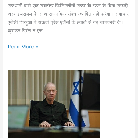
राजधानी वाले एक ‘स्वतंत्र फिलिस्तीनी राज्य’ के गठन के बिना सऊदी
इजरायल
अरब इजरायल के साथ राजनयिक संबंध स्थापित नहीं करेगा। समाचार
के
एजेंसी शिन्हुआ ने सऊदी प्रेस एजेंसी के हवाले से यह जानकारी दी।
साथ
क्राउन प्रिंस ने इस
कोई
राजनयिक
Read More »
संबंध
नहीं:
सऊदी
क्राउन
हिज्बुल्लाह
प्रिंस
के
खिलाफ
संघर्ष
के
‘नए
चरण’
की