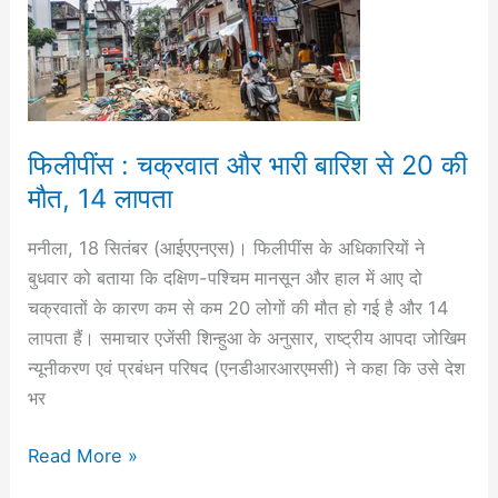
चक्रवात
और
भारी
बार‍िश
से
20
फिलीपींस : चक्रवात और भारी बार‍िश से 20 की
की
मौत, 14 लापता
मौत,
14
मनीला, 18 सितंबर (आईएएनएस)। फिलीपींस के अधिकारियों ने
लापता
बुधवार को बताया कि दक्षिण-पश्चिम मानसून और हाल में आए दो
चक्रवातों के कारण कम से कम 20 लोगों की मौत हो गई है और 14
लापता हैं। समाचार एजेंसी श‍िन्हुआ के अनुसार, राष्ट्रीय आपदा जोखिम
न्यूनीकरण एवं प्रबंधन परिषद (एनडीआरआरएमसी) ने कहा कि उसे देश
भर
Read More »