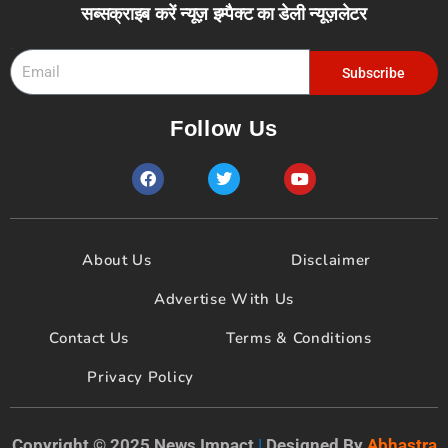
सब्सक्राइब करें न्यूज़ इम्पैक्ट का डेली न्यूज़लेटर
Email
Subscribe
Follow Us
F
T
Y
a
w
o
c
i
u
e
t
t
b
t
u
o
e
b
About Us
Disclaimer
o
r
e
k
Advertise With Us
Contact Us
Terms & Conditions
Privacy Policy
Copyright © 2025 News Impact
|
Designed By
Abhastra