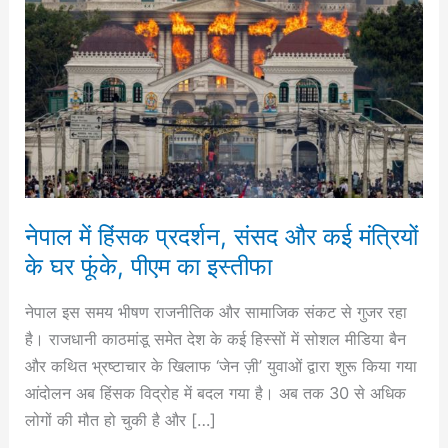
में
हिंसक
प्रदर्शन,
संसद
और
कई
मंत्रियों
के
घर
नेपाल में हिंसक प्रदर्शन, संसद और कई मंत्रियों
फूंके,
के घर फूंके, पीएम का इस्तीफा
पीएम
का
नेपाल इस समय भीषण राजनीतिक और सामाजिक संकट से गुजर रहा
इस्तीफा
है। राजधानी काठमांडू समेत देश के कई हिस्सों में सोशल मीडिया बैन
और कथित भ्रष्टाचार के खिलाफ ‘जेन ज़ी’ युवाओं द्वारा शुरू किया गया
आंदोलन अब हिंसक विद्रोह में बदल गया है। अब तक 30 से अधिक
लोगों की मौत हो चुकी है और […]