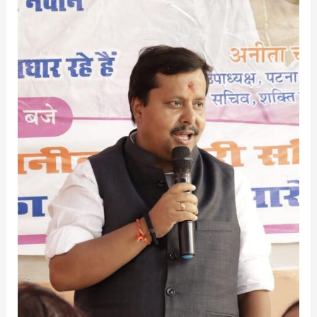
के
राष्ट्रीय
कार्यकारी
अध्यक्ष
नितिन
नवीन
ने
महाराष्ट्र
में
नगर
परिषद
और
नगर
पंचायत
चुनाव
में
महायुति