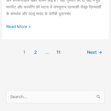
और सनसनीखेज खबर सामने आई है। यहां गुरुवार को दो पक्षों में हुई
प्रचार
मारपीट और फायरिंग की घटना में जनसुराज प्रत्याशी पीयूष प्रियदर्शी
करते
के समर्थक और लालू यादव के करीबी दुलारचंद
समय
गोली
Read More »
मारकर
हत्या
1
2
…
11
Next
→
S
e