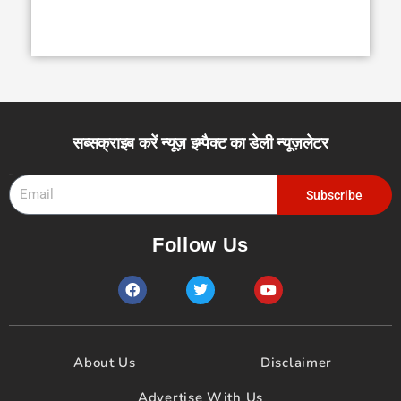
सब्सक्राइब करें न्यूज़ इम्पैक्ट का डेली न्यूज़लेटर
Email
Subscribe
Follow Us
F
T
Y
a
w
o
c
i
u
e
t
t
b
t
u
o
e
b
About Us
Disclaimer
o
r
e
k
Advertise With Us