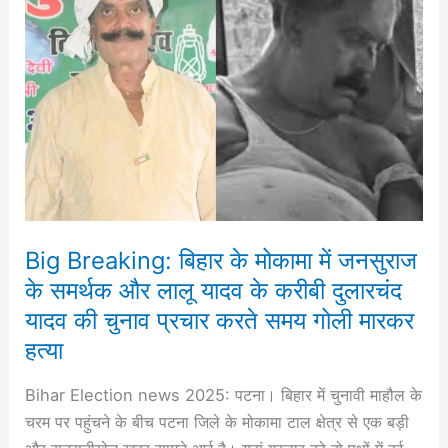
बिहार
के
मोकामा
में
जनसुराज
के
समर्थक
और
लालू
Big Breaking: बिहार के मोकामा में जनसुराज
यादव
के समर्थक और लालू यादव के करीबी दुलारचंद
के
यादव की चुनाव प्रचार करते समय गोली मारकर
करीबी
हत्या
दुलारचंद
यादव
Bihar Election news 2025: पटना। बिहार में चुनावी माहौल के
की
चरम पर पहुंचने के बीच पटना जिले के मोकामा टाल क्षेत्र से एक बड़ी
चुनाव