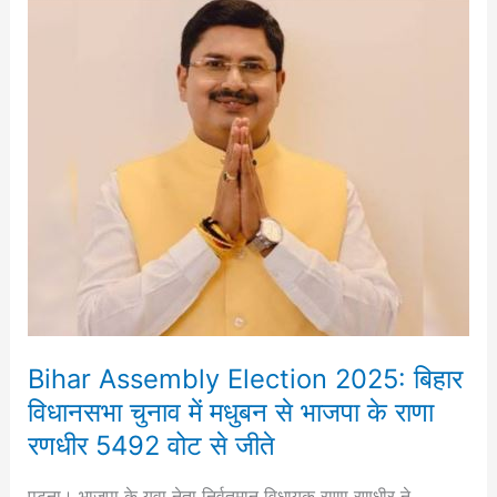
Bihar
Assembly
Election
2025:
बिहार
विधानसभा
चुनाव
में
मधुबन
से
भाजपा
के
राणा
Bihar Assembly Election 2025: बिहार
रणधीर
विधानसभा चुनाव में मधुबन से भाजपा के राणा
5492
रणधीर 5492 वोट से जीते
वोट
से
पटना। भाजपा के युवा नेता निर्वतमान विधायक राणा रणधीर ने