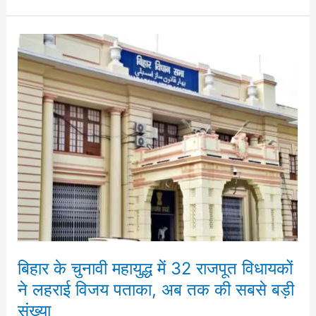
बिहार
के
चुनावी
महायुद्ध
में
32
राजपूत
विधायकों
ने
लहराई
विजय
पताका,
बिहार के चुनावी महायुद्ध में 32 राजपूत विधायकों
अब
ने लहराई विजय पताका, अब तक की सबसे बड़ी
तक
संख्या
की