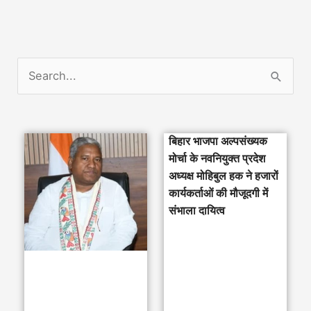
S
e
a
बिहार भाजपा अल्पसंख्यक
r
मोर्चा के नवनियुक्त प्रदेश
c
अध्यक्ष मोहिबुल हक ने हजारों
h
कार्यकर्ताओं की मौजूदगी में
संभाला दायित्व
f
o
r
: