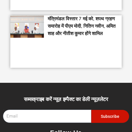
मंत्रिमंडल विस्तार 7 मई को, शपथ ग्रहण
समारोह में पीएम मोदी, नितिन नवीन, अमित
शाह और नीतीश कुमार होंगे शामिल
सब्सक्राइब करें न्यूज़ इम्पैक्ट का डेली न्यूज़लेटर
Email
Subscribe