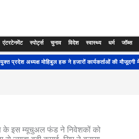
एंटरटेनमेंट
स्पोर्ट्स
चुनाव
विदेश
स्वास्थ्य
धर्म
जॉब्स
्रति जागरूकता बढ़ाने के लिए देशभर में शुरू हुआ नुक्कड़ नाटक ‘बध
े इस म्यूचुअल फंड ने निवेशकों को