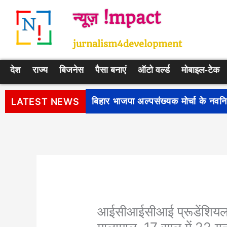
Skip
न्यूज़ !mpact
to
content
jurnalism4development
देश
राज्य
बिजनेस
पैसा बनाएं
ऑटो वर्ल्ड
मोबाइल-टेक
पीएम सूर्य घर: मुफ्त बिजली योजना के प
LATEST NEWS
आईसीआईसीआई प्रूडेंशियल क