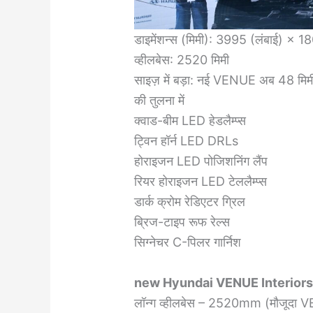
डाइमेंशन्स (मिमी): 3995 (लंबाई) × 1
व्हीलबेस: 2520 मिमी
साइज़ में बड़ा: नई VENUE अब 48 मिमी ज
की तुलना में
क्वाड-बीम LED हेडलैम्प्स
ट्विन हॉर्न LED DRLs
होराइजन LED पोजिशनिंग लैंप
रियर होराइजन LED टेललैम्प्स
डार्क क्रोम रेडिएटर ग्रिल
ब्रिज-टाइप रूफ रेल्स
सिग्नेचर C-पिलर गार्निश
new Hyundai VENUE Interior
लॉन्ग व्हीलबेस – 2520mm (मौजूदा 