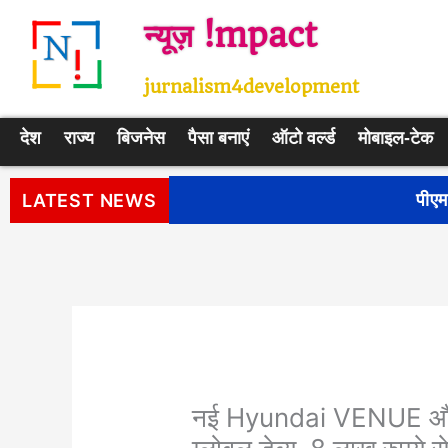
Skip
न्यूज़ !mpact
to
content
jurnalism4development
देश
राज्य
बिजनेस
पैसा बनाएं
ऑटो वर्ल्ड
मोबाइल-टेक
पीएम सूर्य घर: मुफ्त बिजली योजना के प
LATEST NEWS
नई Hyundai VENUE औ