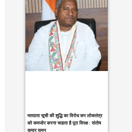
c
h
f
o
r
:
मतदाता सूची की शुद्धि का विरोध कर लोकतंत्र
को कमजोर करना चाहता है पूरा विपक्ष : संतोष
कुमार सुमन