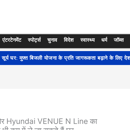
एंटरटेनमेंट
स्पोर्ट्स
चुनाव
विदेश
स्वास्थ्य
धर्म
जॉब्स
्रति जागरूकता बढ़ाने के लिए देशभर में शुरू हुआ नुक्कड़ नाटक ‘बध
र Hyundai VENUE N Line का