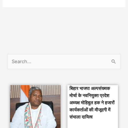
S
e
a
बिहार भाजपा अल्पसंख्यक
r
मोर्चा के नवनियुक्त प्रदेश
c
अध्यक्ष मोहिबुल हक ने हजारों
h
कार्यकर्ताओं की मौजूदगी में
संभाला दायित्व
f
o