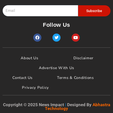
Email
Subscribe
Follow Us
F
T
Y
a
w
o
c
i
u
e
t
t
b
t
u
o
e
b
About Us
Disclaimer
o
r
e
k
Advertise With Us
Contact Us
Terms & Conditions
Privacy Policy
Copyright © 2025 News Impact
|
Designed By
Abhastra
Technology