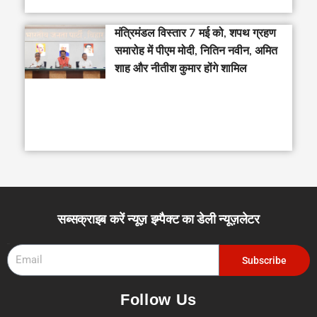
मंत्रिमंडल विस्तार 7 मई को, शपथ ग्रहण
समारोह में पीएम मोदी, नितिन नवीन, अमित
शाह और नीतीश कुमार होंगे शामिल
सब्सक्राइब करें न्यूज़ इम्पैक्ट का डेली न्यूज़लेटर
Email
Subscribe
Follow Us