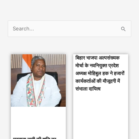
S
e
a
बिहार भाजपा अल्पसंख्यक
r
मोर्चा के नवनियुक्त प्रदेश
c
अध्यक्ष मोहिबुल हक ने हजारों
h
कार्यकर्ताओं की मौजूदगी में
संभाला दायित्व
f
o
r
: