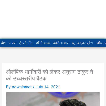
देश
राज्य
एंटरटेनमेंट
ऑटो वर्ल्ड
कोरोना वार
चुनाव एक्सप्रेस
जॉब्स
ओलंपिक भागीदारी को लेकर अनुराग ठाकुर ने
की उच्चस्तरीय बैठक
By
newsimact
/
July 14, 2021