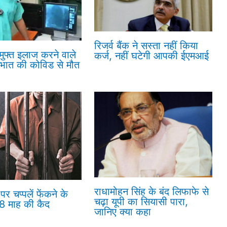
रिजर्व बैंक ने सस्ता नहीं किया
 मुफ्त इलाज करने वाले
कर्ज, नहीं घटेगी आपकी ईएमआई
रभात की कोविड से मौत
राधामोहन सिंह के बंद लिफाफे से
पर चप्पलें फेंकने के
चढ़ा यूपी का सियासी पारा,
18 माह की कैद
जानिए क्या कहा