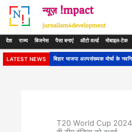
Skip
न्यूज़ !mpact
to
content
jurnalism4development
देश
राज्य
बिजनेस
पैसा बनाएं
ऑटो वर्ल्ड
मोबाइल-टेक
पीएम सूर्य घर: मुफ्त बिजली योजना के प
LATEST NEWS
T20 World Cup 2024:धोनी