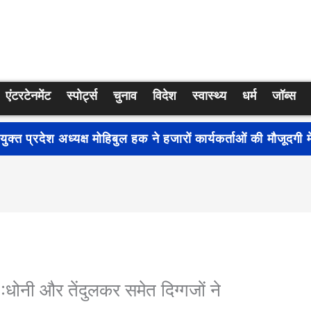
एंटरटेनमेंट
स्पोर्ट्स
चुनाव
विदेश
स्वास्थ्य
धर्म
जॉब्स
्रति जागरूकता बढ़ाने के लिए देशभर में शुरू हुआ नुक्कड़ नाटक ‘बध
 और तेंदुलकर समेत दिग्गजों ने