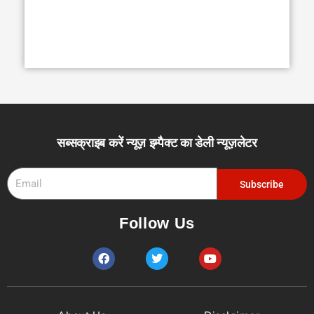
सब्सक्राइब करें न्यूज़ इम्पैक्ट का डेली न्यूज़लेटर
Email
Subscribe
Follow Us
F
T
Y
a
w
o
c
i
u
e
t
t
b
t
u
o
e
b