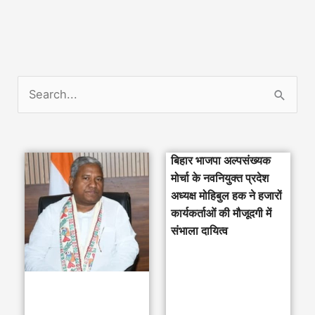
S
e
a
बिहार भाजपा अल्पसंख्यक
r
मोर्चा के नवनियुक्त प्रदेश
c
अध्यक्ष मोहिबुल हक ने हजारों
h
कार्यकर्ताओं की मौजूदगी में
संभाला दायित्व
f
o
r
: