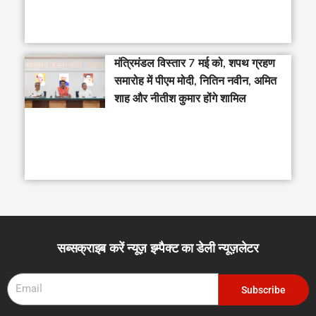
मंत्रिमंडल विस्तार 7 मई को, शपथ ग्रहण
समारोह में पीएम मोदी, नितिन नवीन, अमित
शाह और नीतीश कुमार होंगे शामिल
सब्सक्राइब करें न्यूज़ इम्पैक्ट का डेली न्यूज़लेटर
Email
Subscribe