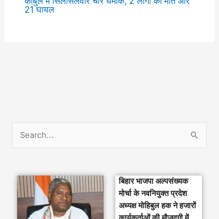
काबुल में सिलसिलेवार चार धमाके, 2 लोगों की मौत और
21 घायल
S
e
a
बिहार भाजपा अल्पसंख्यक
r
मोर्चा के नवनियुक्त प्रदेश
c
अध्यक्ष मोहिबुल हक ने हजारों
h
कार्यकर्ताओं की मौजूदगी में