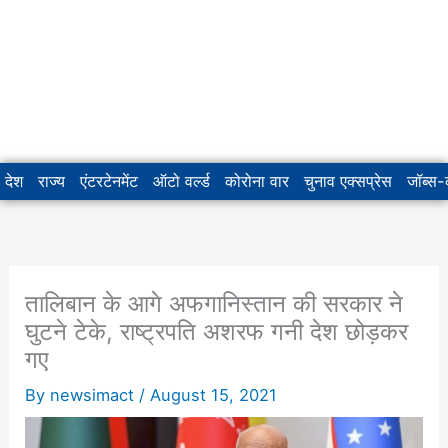
देश
राज्य
एंटरटेनमेंट
ऑटो वर्ल्ड
कोरोना वार
चुनाव एक्सप्रेस
जॉब्स
तालिबान के आगे अफगानिस्तान की सरकार ने
घुटने टेके, राष्ट्रपति अशरफ गनी देश छोड़कर
गए
By
newsimact
/
August 15, 2021