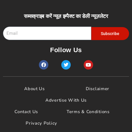
सब्सक्राइब करें न्यूज़ इम्पैक्ट का डेली न्यूज़लेटर
Email
Subscribe
Follow Us
F
T
Y
a
w
o
c
i
u
e
t
t
b
t
u
o
e
b
About Us
Disclaimer
o
r
e
k
Advertise With Us
Contact Us
Terms & Conditions
Privacy Policy