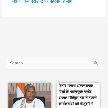
जानिए किस प्रोडक्ट पर मेहरबान हैं लोग
S
e
a
बिहार भाजपा अल्पसंख्यक
r
मोर्चा के नवनियुक्त प्रदेश
c
अध्यक्ष मोहिबुल हक ने हजारों
h
कार्यकर्ताओं की मौजूदगी में