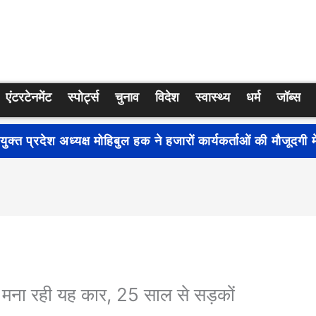
एंटरटेनमेंट
स्पोर्ट्स
चुनाव
विदेश
स्वास्थ्य
धर्म
जॉब्स
्रति जागरूकता बढ़ाने के लिए देशभर में शुरू हुआ नुक्कड़ नाटक ‘बध
ी मना रही यह कार, 25 साल से सड़कों