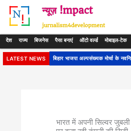
Skip
न्यूज़ !mpact
to
content
jurnalism4development
देश
राज्य
बिजनेस
पैसा बनाएं
ऑटो वर्ल्ड
मोबाइल-टेक
पीएम सूर्य घर: मुफ्त बिजली योजना के प
LATEST NEWS
भारत में अपनी सिल्वर जुबल