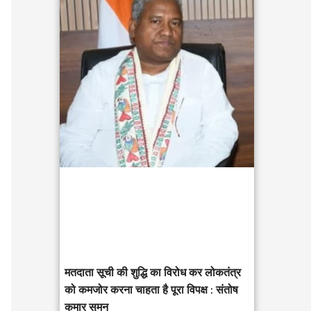
c
h
f
o
r
:
मतदाता सूची की शुद्धि का विरोध कर लोकतंत्र
को कमजोर करना चाहता है पूरा विपक्ष : संतोष
कुमार सुमन