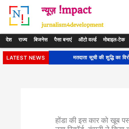
Skip
न्यूज़ !mpact
to
content
jurnalism4development
देश
राज्य
बिजनेस
पैसा बनाएं
ऑटो वर्ल्ड
मोबाइल-टेक
मतदाता सूची की शुद्धि का विरोध कर लो
LATEST NEWS
होंडा की इस कार को खूब पसं