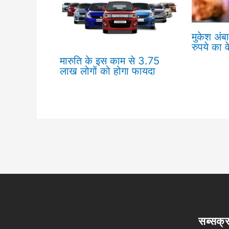
मुकेश अंबा
रुपये का व
मारुति के इस काम से 3.75
लाख लोगों को होगा फायदा
सब्सक्र