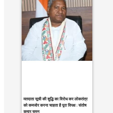
c
h
f
o
r
:
मतदाता सूची की शुद्धि का विरोध कर लोकतंत्र
को कमजोर करना चाहता है पूरा विपक्ष : संतोष
कुमार सुमन