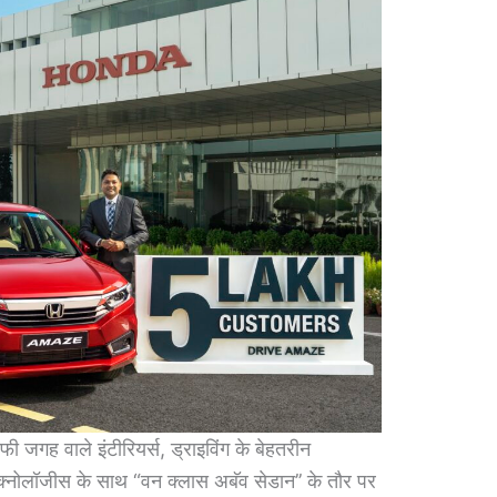
ी जगह वाले इंटीरियर्स, ड्राइविंग के बेहतरीन
टेक्‍नोलॉजीस के साथ “वन क्‍लास अबॅव सेडान’’ के तौर पर