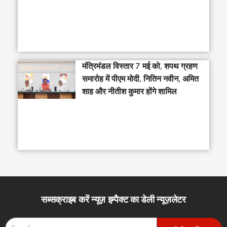
मंत्रिमंडल विस्तार 7 मई को, शपथ ग्रहण
समारोह में पीएम मोदी, नितिन नवीन, अमित
शाह और नीतीश कुमार होंगे शामिल
सब्सक्राइब करें न्यूज़ इम्पैक्ट का डेली न्यूज़लेटर
Email