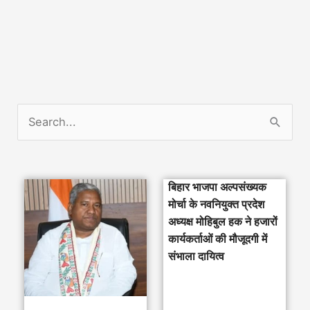
S
e
a
बिहार भाजपा अल्पसंख्यक
r
मोर्चा के नवनियुक्त प्रदेश
c
अध्यक्ष मोहिबुल हक ने हजारों
h
कार्यकर्ताओं की मौजूदगी में
संभाला दायित्व
f
o
r