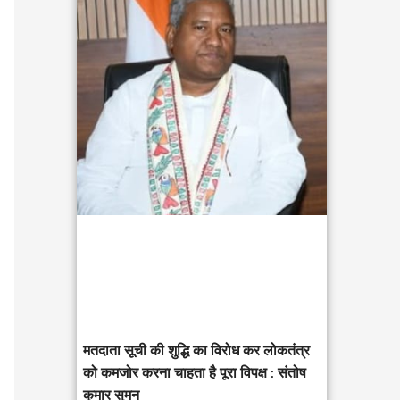
c
h
f
o
r
:
मतदाता सूची की शुद्धि का विरोध कर लोकतंत्र
को कमजोर करना चाहता है पूरा विपक्ष : संतोष
कुमार सुमन