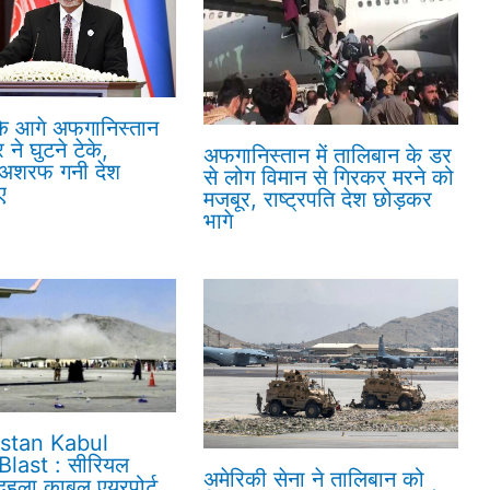
के आगे अफगानिस्तान
ने घुटने टेके,
अफगानिस्तान में तालिबान के डर
ि अशरफ गनी देश
से लोग विमान से गिरकर मरने को
ए
मजबूर, राष्ट्रपति देश छोड़कर
भागे
stan Kabul
Blast : सीरियल
अमेरिकी सेना ने तालिबान को
 दहला काबुल एयरपोर्ट,