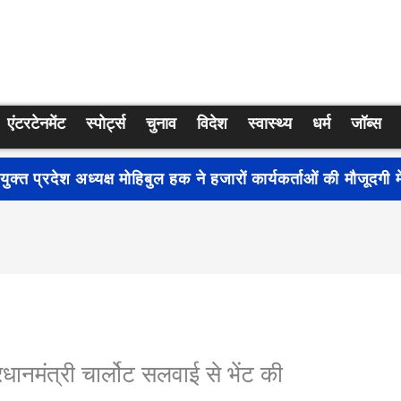
एंटरटेनमेंट
स्पोर्ट्स
चुनाव
विदेश
स्वास्थ्य
धर्म
जॉब्स
्रति जागरूकता बढ़ाने के लिए देशभर में शुरू हुआ नुक्कड़ नाटक ‘बध
रधानमंत्री चार्लोट सलवाई से भेंट की