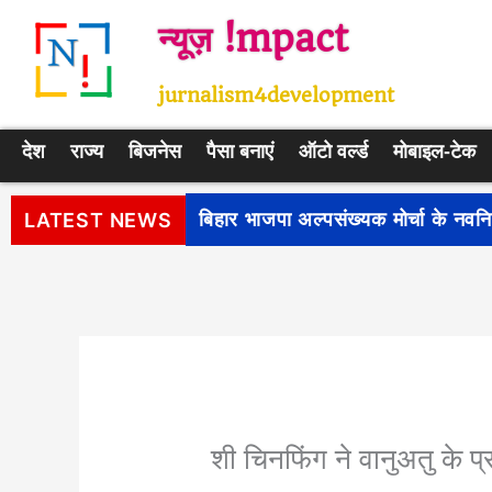
Skip
न्यूज़ !mpact
to
content
jurnalism4development
देश
राज्य
बिजनेस
पैसा बनाएं
ऑटो वर्ल्ड
मोबाइल-टेक
पीएम सूर्य घर: मुफ्त बिजली योजना के प
LATEST NEWS
शी चिनफिंग ने वानुअतु के प्