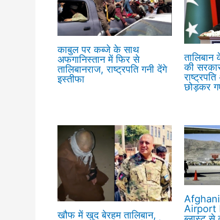
काबुल पर कब्जे के साथ
तालिबान 
अफगानिस्तान में फिर से
की सरकार 
तालिबानराज, राष्ट्रपति गनी देंगे
राष्ट्रपत
इस्तीफा
छोड़कर ग
Afghani
Airport 
खौफ में खुद बेरहम तालिबान,
ब्लास्ट से