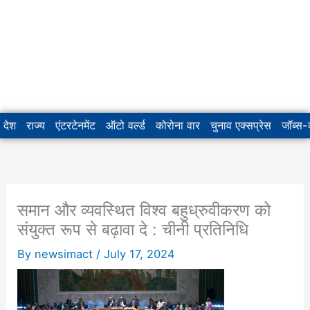
देश
राज्य
एंटरटेनमेंट
ऑटो वर्ल्ड
कोरोना वार
चुनाव एक्सप्रेस
जॉब्स
समान और व्यवस्थित विश्व बहुध्रुवीकरण को
संयुक्त रूप से बढ़ावा दे : चीनी प्रतिनिधि
By
newsimact
/
July 17, 2024