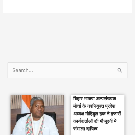
S
e
a
बिहार भाजपा अल्पसंख्यक
r
मोर्चा के नवनियुक्त प्रदेश
c
अध्यक्ष मोहिबुल हक ने हजारों
h
कार्यकर्ताओं की मौजूदगी में
संभाला दायित्व
f