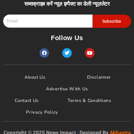
सब्सक्राइब करें न्यूज़ इम्पैक्ट का डेली न्यूज़लेटर
Email
Subscribe
Follow Us
F
T
Y
a
w
o
c
i
u
e
t
t
b
t
u
o
e
b
About Us
Disclaimer
o
r
e
k
Advertise With Us
Contact Us
Terms & Conditions
Privacy Policy
Copyright © 2025 News Impact
|
Designed By
Abhastra