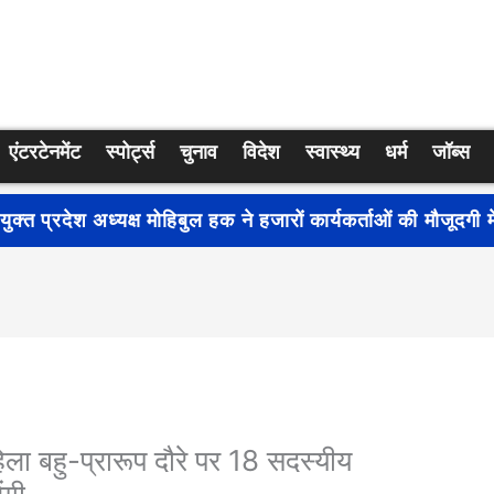
एंटरटेनमेंट
स्पोर्ट्स
चुनाव
विदेश
स्वास्थ्य
धर्म
जॉब्स
्रति जागरूकता बढ़ाने के लिए देशभर में शुरू हुआ नुक्कड़ नाटक ‘बध
हिला बहु-प्रारूप दौरे पर 18 सदस्यीय