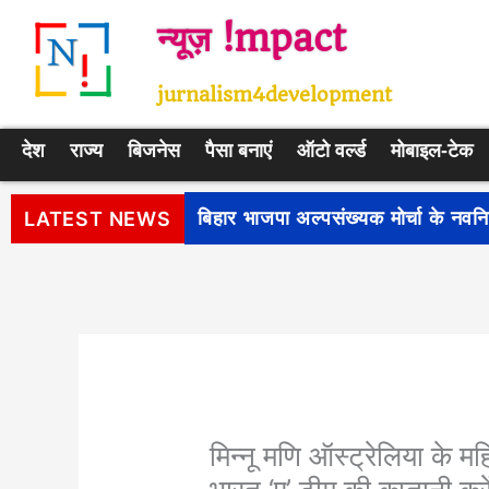
Skip
न्यूज़ !mpact
to
content
jurnalism4development
देश
राज्य
बिजनेस
पैसा बनाएं
ऑटो वर्ल्ड
मोबाइल-टेक
पीएम सूर्य घर: मुफ्त बिजली योजना के प
LATEST NEWS
मिन्नू मणि ऑस्ट्रेलिया के म