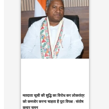
c
h
f
o
r
:
मतदाता सूची की शुद्धि का विरोध कर लोकतंत्र
को कमजोर करना चाहता है पूरा विपक्ष : संतोष
कुमार सुमन