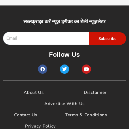
सब्सक्राइब करें न्यूज़ इम्पैक्ट का डेली न्यूज़लेटर
Email
Subscribe
Follow Us
F
T
Y
a
w
o
c
i
u
e
t
t
b
t
u
o
e
b
About Us
Disclaimer
o
r
e
k
Advertise With Us
Contact Us
Terms & Conditions
Privacy Policy