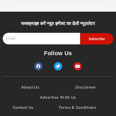
सब्सक्राइब करें न्यूज़ इम्पैक्ट का डेली न्यूज़लेटर
Email
Subscribe
Follow Us
F
T
Y
a
w
o
c
i
u
e
t
t
b
t
u
o
e
b
About Us
Disclaimer
o
r
e
k
Advertise With Us
Contact Us
Terms & Conditions