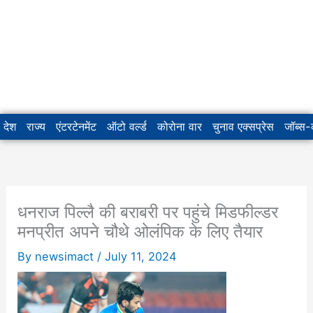
देश
राज्य
एंटरटेनमेंट
ऑटो वर्ल्ड
कोरोना वार
चुनाव एक्सप्रेस
जॉब्स
धनराज पिल्लै की बराबरी पर पहुंचे मिडफील्डर
मनप्रीत अपने चौथे ओलंपिक के लिए तैयार
By
newsimact
/
July 11, 2024