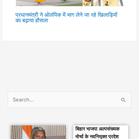
प्रधानमंत्री ने ओलंपिक में भाग लेने जा रहे खिलाड़ियों
का बढ़ाया हौसला
S
e
a
बिहार भाजपा अल्पसंख्यक
r
मोर्चा के नवनियुक्त प्रदेश