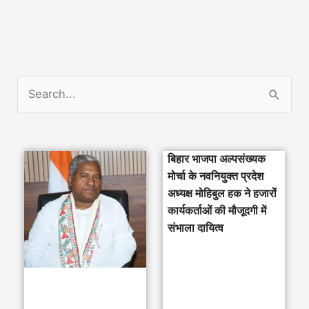
S
e
a
बिहार भाजपा अल्पसंख्यक
r
मोर्चा के नवनियुक्त प्रदेश
c
अध्यक्ष मोहिबुल हक ने हजारों
h
कार्यकर्ताओं की मौजूदगी में
संभाला दायित्व
f
o
r
: