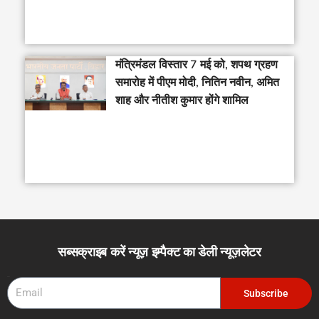
मंत्रिमंडल विस्तार 7 मई को, शपथ ग्रहण
समारोह में पीएम मोदी, नितिन नवीन, अमित
शाह और नीतीश कुमार होंगे शामिल
सब्सक्राइब करें न्यूज़ इम्पैक्ट का डेली न्यूज़लेटर
Email
Subscribe