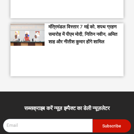
मंत्रिमंडल विस्तार 7 मई को, शपथ ग्रहण
समारोह में पीएम मोदी, नितिन नवीन, अमित
शाह और नीतीश कुमार होंगे शामिल
सब्सक्राइब करें न्यूज़ इम्पैक्ट का डेली न्यूज़लेटर
Email
Subscribe