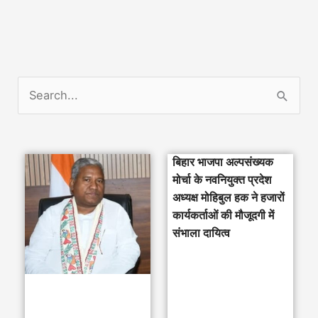
S
e
a
बिहार भाजपा अल्पसंख्यक
r
मोर्चा के नवनियुक्त प्रदेश
c
अध्यक्ष मोहिबुल हक ने हजारों
h
कार्यकर्ताओं की मौजूदगी में
संभाला दायित्व
f
o
r
: