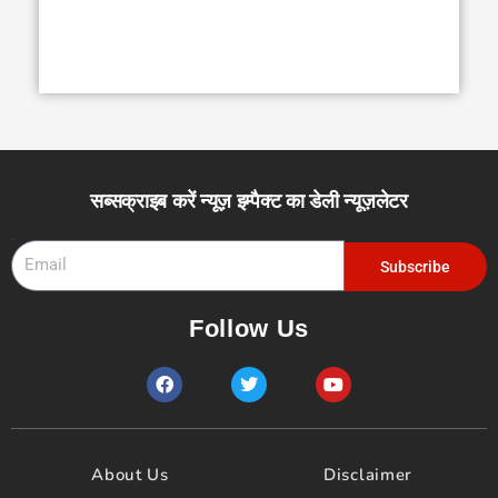
सब्सक्राइब करें न्यूज़ इम्पैक्ट का डेली न्यूज़लेटर
Email
Subscribe
Follow Us
F
T
Y
a
w
o
c
i
u
e
t
t
b
t
u
o
e
b
About Us
Disclaimer
o
r
e