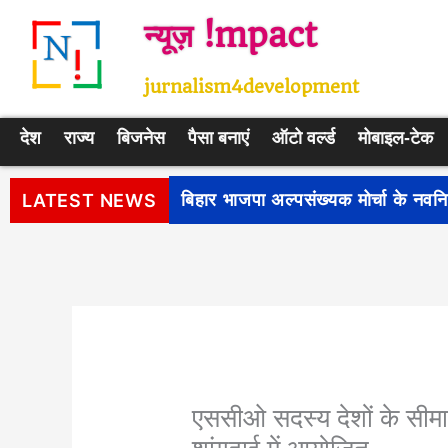
Skip
न्यूज़ !mpact
to
content
jurnalism4development
देश
राज्य
बिजनेस
पैसा बनाएं
ऑटो वर्ल्ड
मोबाइल-टेक
पीएम सूर्य घर: मुफ्त बिजली योजना के प
LATEST NEWS
एससीओ सदस्य देशों के सीमा र