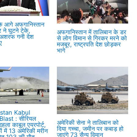
के आगे अफगानिस्तान
ने घुटने टेके,
अफगानिस्तान में तालिबान के डर
ि अशरफ गनी देश
से लोग विमान से गिरकर मरने को
ए
मजबूर, राष्ट्रपति देश छोड़कर
भागे
stan Kabul
Blast : सीरियल
अमेरिकी सेना ने तालिबान को
 दहला काबुल एयरपोर्ट,
दिया गच्चा, जमीन पर कबाड़ हो
ं में 13 अमेरिकी मरीन
जाएंगे 73 सैन्य विमान
मेत 103 की मौत,