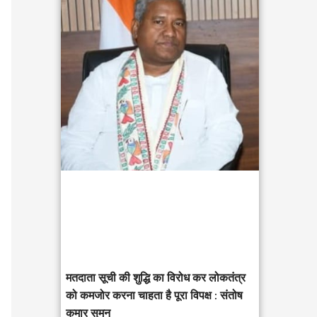
c
h
f
o
r
:
मतदाता सूची की शुद्धि का विरोध कर लोकतंत्र
को कमजोर करना चाहता है पूरा विपक्ष : संतोष
कुमार सुमन