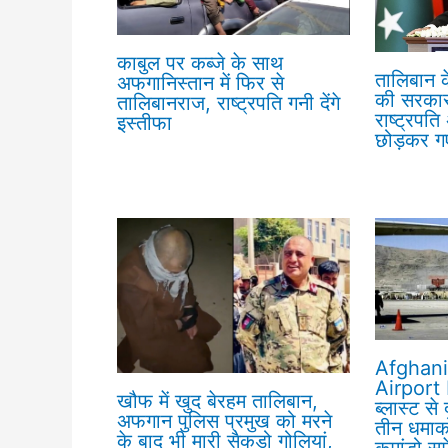
काबुल पर कब्जे के साथ
तालिबान 
अफगानिस्तान में फिर से
की सरकार 
तालिबानराज, राष्ट्रपति गनी देंगे
राष्ट्रपत
इस्तीफा
छोड़कर ग
Afghani
Airport 
खौफ में खुद बेरहम तालिबान,
ब्लास्ट से
अफगान पुलिस प्रमुख को मरने
तीन धमाको
के बाद भी मारी सैकड़ो गोलियां,
कमांडो स