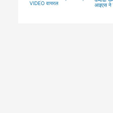
VIDEO वायरल
आइएस ने ल