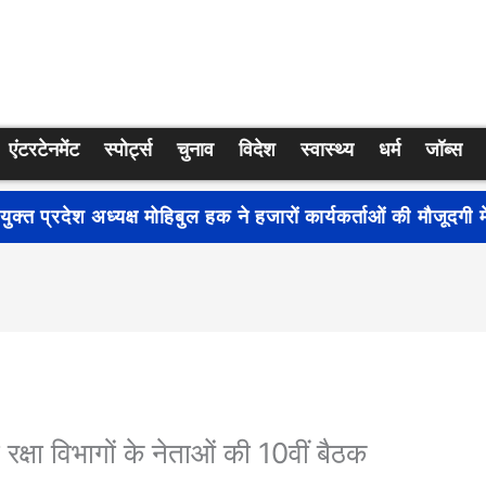
एंटरटेनमेंट
स्पोर्ट्स
चुनाव
विदेश
स्वास्थ्य
धर्म
जॉब्स
्रति जागरूकता बढ़ाने के लिए देशभर में शुरू हुआ नुक्कड़ नाटक ‘बध
क्षा विभागों के नेताओं की 10वीं बैठक