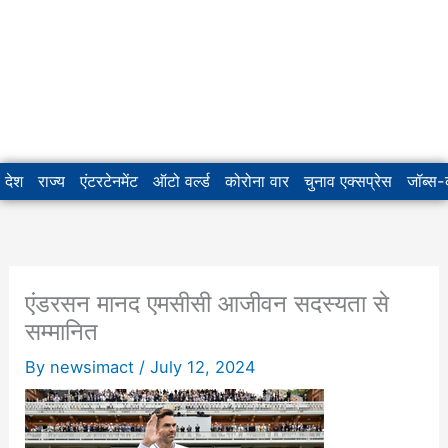
देश
राज्य
एंटरटेनमेंट
ऑटो वर्ल्ड
कोरोना वार
चुनाव एक्सप्रेस
जॉब्स
एंडरसन मानद एमसीसी आजीवन सदस्यता से
सम्मानित
By
newsimact
/
July 12, 2024