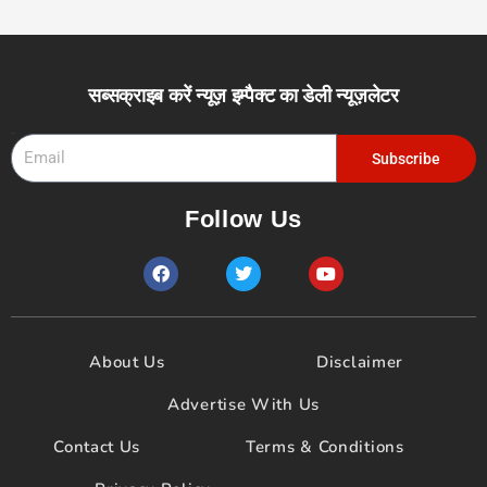
सब्सक्राइब करें न्यूज़ इम्पैक्ट का डेली न्यूज़लेटर
Email
Subscribe
Follow Us
F
T
Y
a
w
o
c
i
u
e
t
t
b
t
u
o
e
b
About Us
Disclaimer
o
r
e
k
Advertise With Us
Contact Us
Terms & Conditions