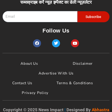
सब्सक्राइब करें न्यूज़ इम्पैक्ट का डेली न्यूज़लेटर
Email
Subscribe
Follow Us
F
T
Y
a
w
o
c
i
u
e
t
t
b
t
u
o
e
b
About Us
Disclaimer
o
r
e
k
Advertise With Us
Contact Us
Terms & Conditions
Privacy Policy
Copyright © 2025 News Impact
|
Designed By
Abhastra