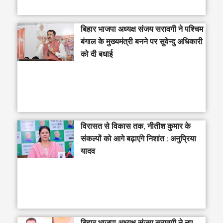
‎बिहार भाजपा अध्यक्ष संजय सरावगी ने पश्चिम
बंगाल के मुख्यमंत्री बनने पर सुवेन्दु अधिकारी
को दी बधाई
विरासत से विकास तक, नीतीश कुमार के
संकल्पों को आगे बढ़ाएंगे निशांत : अनुप्रिया
यादव
बिहार भाजपा अध्यक्ष संजय सरावगी ने नए