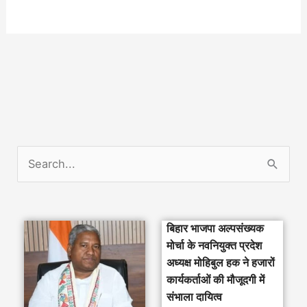
S
e
a
बिहार भाजपा अल्पसंख्यक
r
मोर्चा के नवनियुक्त प्रदेश
c
अध्यक्ष मोहिबुल हक ने हजारों
h
कार्यकर्ताओं की मौजूदगी में
संभाला दायित्व
f