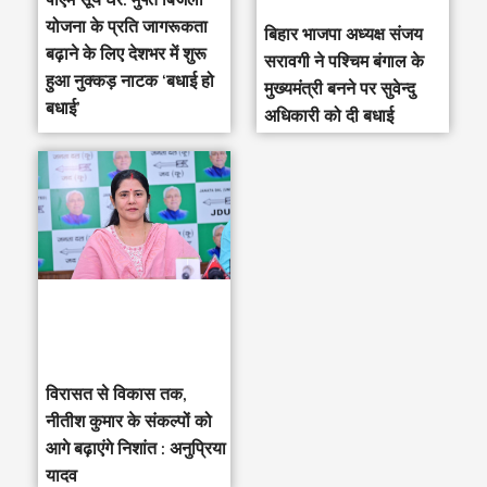
पीएम सूर्य घर: मुफ्त बिजली
योजना के प्रति जागरूकता
‎बिहार भाजपा अध्यक्ष संजय
बढ़ाने के लिए देशभर में शुरू
सरावगी ने पश्चिम बंगाल के
हुआ नुक्कड़ नाटक ‘बधाई हो
मुख्यमंत्री बनने पर सुवेन्दु
बधाई’
अधिकारी को दी बधाई
विरासत से विकास तक,
नीतीश कुमार के संकल्पों को
आगे बढ़ाएंगे निशांत : अनुप्रिया
यादव