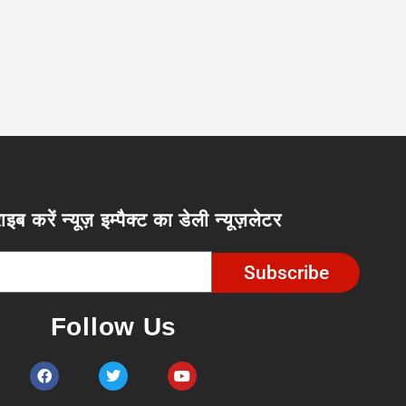
ाइब करें न्यूज़ इम्पैक्ट का डेली न्यूज़लेटर
Subscribe
Follow Us
F
T
Y
a
w
o
c
i
u