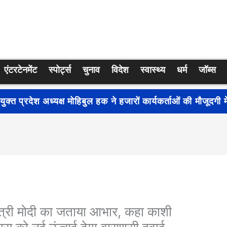
एंटरटेनमेंट
स्पोर्ट्स
चुनाव
विदेश
स्वास्थ्य
धर्म
जॉब्स
्रति जागरूकता बढ़ाने के लिए देशभर में शुरू हुआ नुक्कड़ नाटक ‘बध
ंत्री मोदी का जताया आभार, कहा काशी