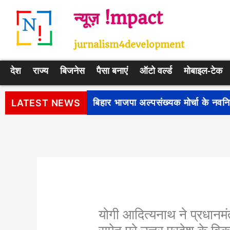
Skip
न्यूज़ !mpact
to
content
jurnalism4development
देश
राज्य
बिजनेस
पैसा बनाएं
ऑटो वर्ल्ड
मोबाइल-टेक
पीएम सूर्य घर: मुफ्त बिजली योजना के प
LATEST NEWS
योगी आदित्यनाथ ने प्रधानम