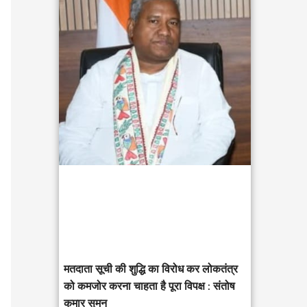
c
h
f
o
r
:
मतदाता सूची की शुद्धि का विरोध कर लोकतंत्र
को कमजोर करना चाहता है पूरा विपक्ष : संतोष
कुमार सुमन