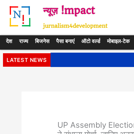
Skip
न्यूज़ !mpact
to
content
jurnalism4development
देश
राज्य
बिजनेस
पैसा बनाएं
ऑटो वर्ल्ड
मोबाइल-टेक
पीएम सूर्य घर: मुफ्त बिजली योजना के प
LATEST NEWS
UP Assembly Election 202