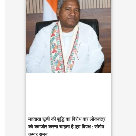
c
h
f
o
r
:
मतदाता सूची की शुद्धि का विरोध कर लोकतंत्र
को कमजोर करना चाहता है पूरा विपक्ष : संतोष
कुमार सुमन