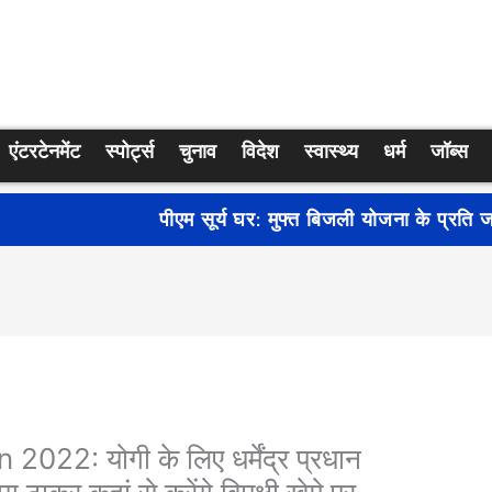
एंटरटेनमेंट
स्पोर्ट्स
चुनाव
विदेश
स्वास्थ्य
धर्म
जॉब्स
्रति जागरूकता बढ़ाने के लिए देशभर में शुरू हुआ नुक्कड़ नाटक ‘बध
2: योगी के लिए धर्मेंद्र प्रधान