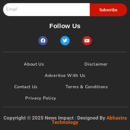
Email
Subscribe
Follow Us
F
T
Y
a
w
o
c
i
u
e
t
t
b
t
u
o
e
b
About Us
Disclaimer
o
r
e
k
Advertise With Us
Contact Us
Terms & Conditions
Privacy Policy
Copyright © 2025 News Impact
|
Designed By
Abhastra
Technology