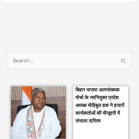
S
e
a
बिहार भाजपा अल्पसंख्यक
r
मोर्चा के नवनियुक्त प्रदेश
c
अध्यक्ष मोहिबुल हक ने हजारों
h
कार्यकर्ताओं की मौजूदगी में
संभाला दायित्व
f
o