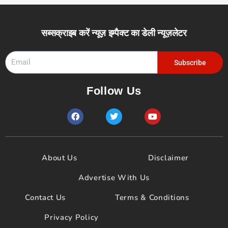
सब्सक्राइब करें न्यूज़ इम्पैक्ट का डेली न्यूज़लेटर
Email
Subscribe
Follow Us
F
T
Y
a
w
o
c
i
u
e
t
t
b
t
u
o
e
b
About Us
Disclaimer
o
r
e
k
Advertise With Us
Contact Us
Terms & Conditions
Privacy Policy