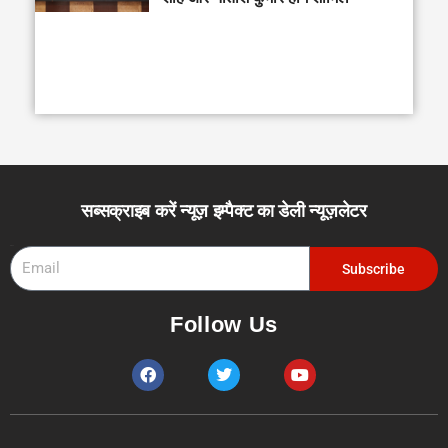
सब्सक्राइब करें न्यूज़ इम्पैक्ट का डेली न्यूज़लेटर
Email
Subscribe
Follow Us
F
T
Y
a
w
o
c
i
u
e
t
t
b
t
u
o
e
b