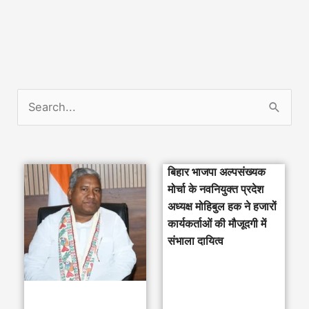
S
e
a
बिहार भाजपा अल्पसंख्यक
r
मोर्चा के नवनियुक्त प्रदेश
c
अध्यक्ष मोहिबुल हक ने हजारों
h
कार्यकर्ताओं की मौजूदगी में
संभाला दायित्व
f
o
r
: