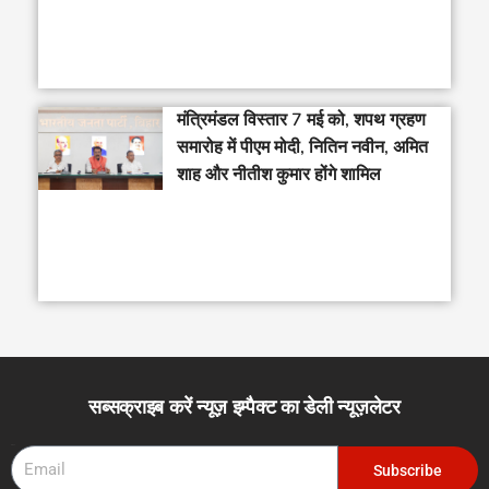
मंत्रिमंडल विस्तार 7 मई को, शपथ ग्रहण
समारोह में पीएम मोदी, नितिन नवीन, अमित
शाह और नीतीश कुमार होंगे शामिल
सब्सक्राइब करें न्यूज़ इम्पैक्ट का डेली न्यूज़लेटर
Email
Subscribe