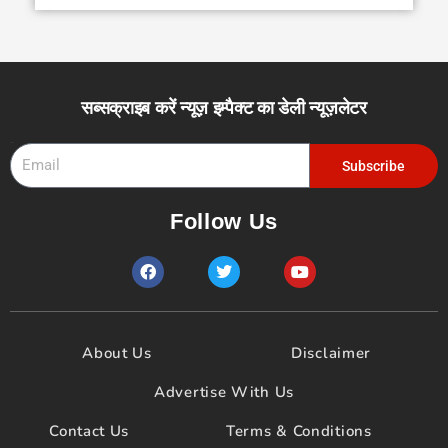
सब्सक्राइब करें न्यूज़ इम्पैक्ट का डेली न्यूज़लेटर
Email
Subscribe
Follow Us
F
T
Y
a
w
o
c
i
u
e
t
t
b
t
u
o
e
b
About Us
Disclaimer
o
r
e
k
Advertise With Us
Contact Us
Terms & Conditions