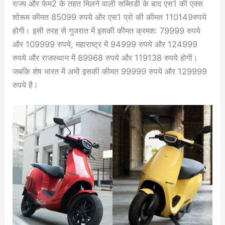
राज्य और फेम2 के तहत मिलने वाली सब्सिडी के बाद एस1 की एक्स
शोरूम कीमत 85099 रुपये और एस1 प्रो की कीमत 110149रुपये
होगी। इसी तरह से गुजरात में इसकी कीमत क्रमश: 79999 रुपये
और 109999 रुपये, महाराष्ट्र में 94999 रुपये और 124999
रुपये और राजस्थान में 89968 रुपये और 119138 रुपये होगी।
जबकि शेष भारत में अभी इसकी कीमत 99999 रुपये और 129999
रुपये है।