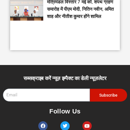
मंत्रिमंडल विस्तार 7 मई को, शपथ ग्रहण
समारोह में पीएम मोदी, नितिन नवीन, अमित
शाह और नीतीश कुमार होंगे शामिल
सब्सक्राइब करें न्यूज़ इम्पैक्ट का डेली न्यूज़लेटर
Email
Subscribe
Follow Us
F
T
Y
a
w
o