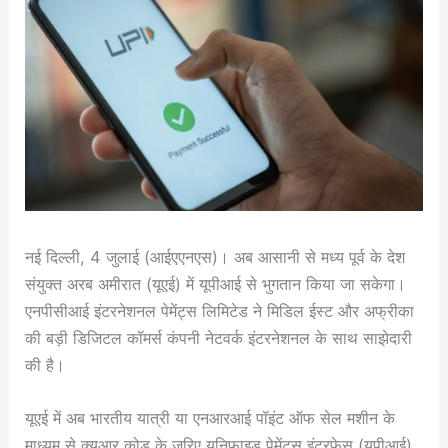
नई दिल्ली, 4 जुलाई (आईएएनएस)। अब आसानी से मध्य पूर्व के देश
संयुक्त अरब अमीरात (यूएई) में यूपीआई से भुगतान किया जा सकेगा।
एनपीसीआई इंटरनेशनल पेमेंट्स लिमिटेड ने मिडिल ईस्ट और अफ्रीका
की बड़ी डिजिटल कॉमर्स कंपनी नेटवर्क इंटरनेशनल के साथ साझेदारी
की है।
यूएई में अब भारतीय यात्री या एनआरआई पॉइंट ऑफ सेल मशीन के
माध्यम से क्यूआर कोड के जरिए यूनिफाइड पेमेंट्स इंटरफेस (यूपीआई)