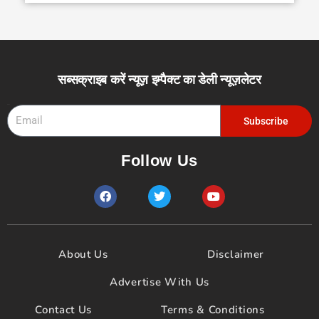
सब्सक्राइब करें न्यूज़ इम्पैक्ट का डेली न्यूज़लेटर
Email
Subscribe
Follow Us
F
T
Y
a
w
o
c
i
u
e
t
t
b
t
u
o
e
b
About Us
Disclaimer
o
r
e
k
Advertise With Us
Contact Us
Terms & Conditions