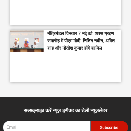
मंत्रिमंडल विस्तार 7 मई को, शपथ ग्रहण
समारोह में पीएम मोदी, नितिन नवीन, अमित
शाह और नीतीश कुमार होंगे शामिल
सब्सक्राइब करें न्यूज़ इम्पैक्ट का डेली न्यूज़लेटर
Email
Subscribe