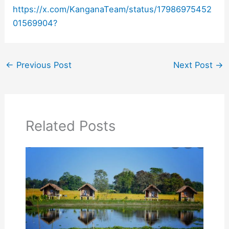
https://x.com/KanganaTeam/status/17986975452
01569904?
←
Previous Post
Next Post
→
Related Posts