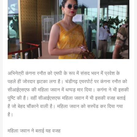
अभिनेत्री कंगना रनौत को एमपी के रूप में संसद भवन मेंं प्रवेश के
पहले ही जोरदार झटका लगा है। चंडीगढ़ एयरपोर्ट पर कंगना रनौत को
सीआईएसएफ की महिला जवान में थप्पड़ मार दिया। कगंना ने भी इसकी
पुष्टि की है। वहीं सीआईएसएफ महिला जवान में भी इसकी वजह बताई
है जो बेहद चौंकाने वाली है। महिला जवान को सस्पेंड कर दिया गया
है।
महिला जवान ने बताई यह वजह