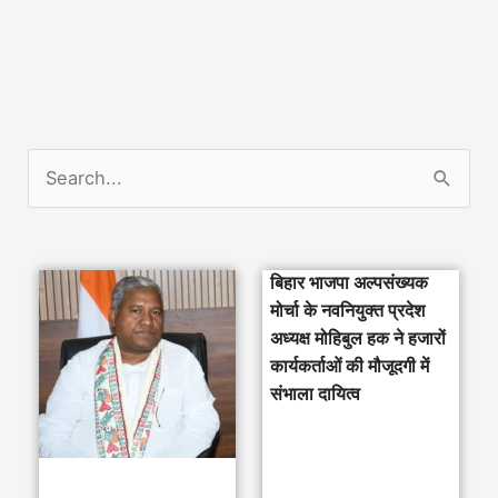
S
e
a
बिहार भाजपा अल्पसंख्यक
r
मोर्चा के नवनियुक्त प्रदेश
c
अध्यक्ष मोहिबुल हक ने हजारों
h
कार्यकर्ताओं की मौजूदगी में
संभाला दायित्व
f
o
r