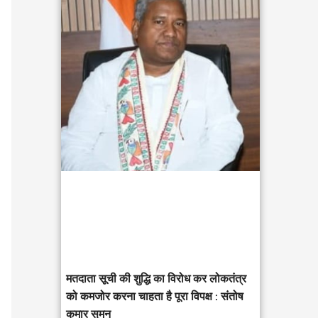
c
h
f
o
r
:
मतदाता सूची की शुद्धि का विरोध कर लोकतंत्र
को कमजोर करना चाहता है पूरा विपक्ष : संतोष
कुमार सुमन