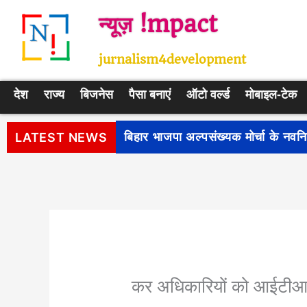
Skip
न्यूज़ !mpact
to
content
jurnalism4development
देश
राज्य
बिजनेस
पैसा बनाएं
ऑटो वर्ल्ड
मोबाइल-टेक
पीएम सूर्य घर: मुफ्त बिजली योजना के प
LATEST NEWS
कर अधिकारियों को आईटीआर र