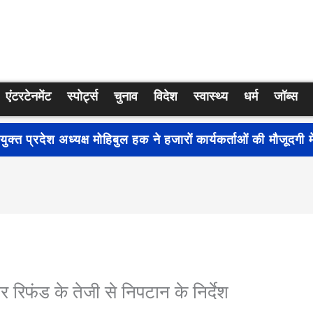
एंटरटेनमेंट
स्पोर्ट्स
चुनाव
विदेश
स्वास्थ्य
धर्म
जॉब्स
्रति जागरूकता बढ़ाने के लिए देशभर में शुरू हुआ नुक्कड़ नाटक ‘बध
िफंड के तेजी से निपटान के निर्देश