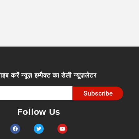
ाइब करें न्यूज़ इम्पैक्ट का डेली न्यूज़लेटर
Subscribe
Follow Us
F
T
Y
a
w
o
c
i
u