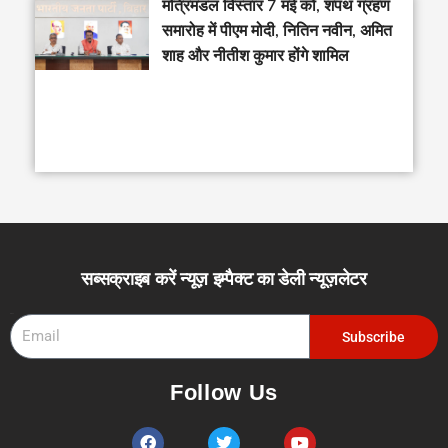
मंत्रिमंडल विस्तार 7 मई को, शपथ ग्रहण
समारोह में पीएम मोदी, नितिन नवीन, अमित
शाह और नीतीश कुमार होंगे शामिल
सब्सक्राइब करें न्यूज़ इम्पैक्ट का डेली न्यूज़लेटर
Email
Subscribe
Follow Us
F
T
Y