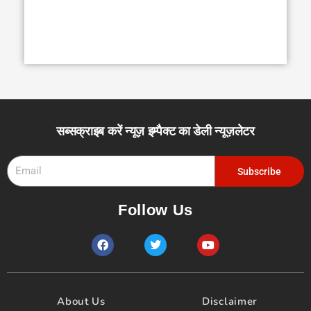
सब्सक्राइब करें न्यूज़ इम्पैक्ट का डेली न्यूज़लेटर
Email
Subscribe
Follow Us
F
T
Y
a
w
o
c
i
u
e
t
t
b
t
u
o
e
b
About Us
Disclaimer
o
r
e