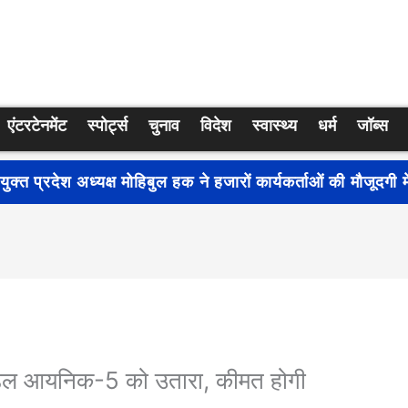
एंटरटेनमेंट
स्पोर्ट्स
चुनाव
विदेश
स्वास्थ्य
धर्म
जॉब्स
्रति जागरूकता बढ़ाने के लिए देशभर में शुरू हुआ नुक्कड़ नाटक ‘बध
 मॉडल आयनिक-5 को उतारा, कीमत होगी