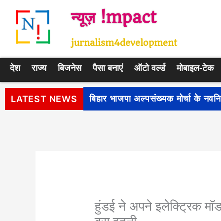
Skip
न्यूज़ !mpact
to
content
jurnalism4development
देश
राज्य
बिजनेस
पैसा बनाएं
ऑटो वर्ल्ड
मोबाइल-टेक
पीएम सूर्य घर: मुफ्त बिजली योजना के प
LATEST NEWS
हुंडई ने अपने इलेक्ट्रिक