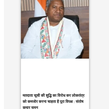
c
h
f
o
r
:
मतदाता सूची की शुद्धि का विरोध कर लोकतंत्र
को कमजोर करना चाहता है पूरा विपक्ष : संतोष
कुमार सुमन