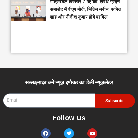
मंत्रिमंडल विस्तार 7 मई को, शपथ ग्रहण
समारोह में पीएम मोदी, नितिन नवीन, अमित
शाह और नीतीश कुमार होंगे शामिल
सब्सक्राइब करें न्यूज़ इम्पैक्ट का डेली न्यूज़लेटर
Email
Subscribe
Follow Us
F
T
Y
a
w
o