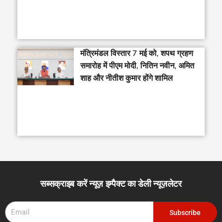
मंत्रिमंडल विस्तार 7 मई को, शपथ ग्रहण
समारोह में पीएम मोदी, नितिन नवीन, अमित
शाह और नीतीश कुमार होंगे शामिल
सब्सक्राइब करें न्यूज़ इम्पैक्ट का डेली न्यूज़लेटर
Email
Subscribe