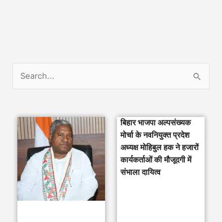
S
e
a
बिहार भाजपा अल्पसंख्यक
r
मोर्चा के नवनियुक्त प्रदेश
c
अध्यक्ष मोहिबुल हक ने हजारों
h
कार्यकर्ताओं की मौजूदगी में
संभाला दायित्व
f
o
r
: