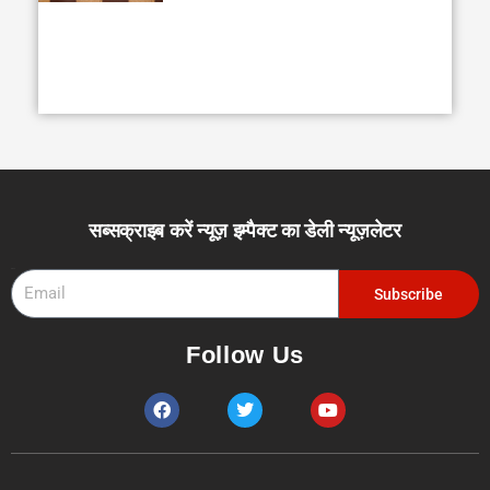
सब्सक्राइब करें न्यूज़ इम्पैक्ट का डेली न्यूज़लेटर
Email
Subscribe
Follow Us
F
T
Y
a
w
o
c
i
u
e
t
t
b
t
u
o
e
b