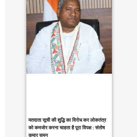
c
h
f
o
r
:
मतदाता सूची की शुद्धि का विरोध कर लोकतंत्र
को कमजोर करना चाहता है पूरा विपक्ष : संतोष
कुमार सुमन