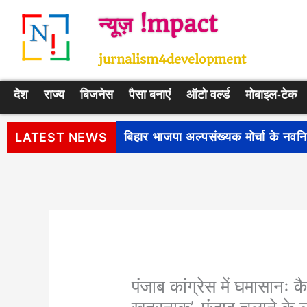
Skip
न्यूज़ !mpact
to
content
jurnalism4development
देश
राज्य
बिजनेस
पैसा बनाएं
ऑटो वर्ल्ड
मोबाइल-टेक
पीएम सूर्य घर: मुफ्त बिजली योजना के प
LATEST NEWS
पंजाब कांग्रेस में घमासानः 