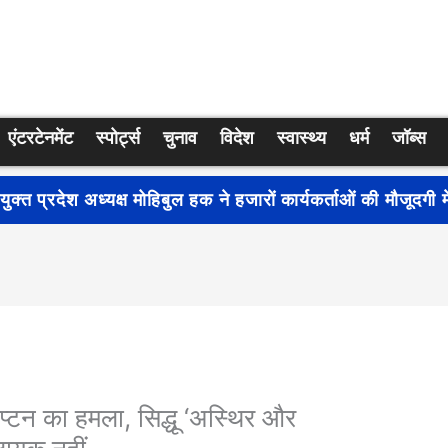
एंटरटेनमेंट
स्पोर्ट्स
चुनाव
विदेश
स्वास्थ्य
धर्म
जॉब्स
्रति जागरूकता बढ़ाने के लिए देशभर में शुरू हुआ नुक्कड़ नाटक ‘बध
कैप्टन का हमला, सिद्धू ‘अस्थिर और