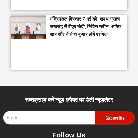
मंत्रिमंडल विस्तार 7 मई को, शपथ ग्रहण
समारोह में पीएम मोदी, नितिन नवीन, अमित
शाह और नीतीश कुमार होंगे शामिल
सब्सक्राइब करें न्यूज़ इम्पैक्ट का डेली न्यूज़लेटर
Email
Subscribe
Follow Us