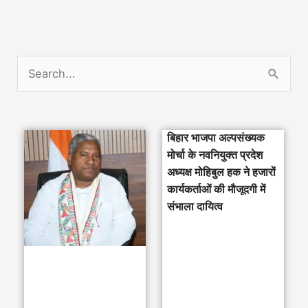
S
e
a
बिहार भाजपा अल्पसंख्यक
r
मोर्चा के नवनियुक्त प्रदेश
c
अध्यक्ष मोहिबुल हक ने हजारों
h
कार्यकर्ताओं की मौजूदगी में
संभाला दायित्व
f
o
r
: